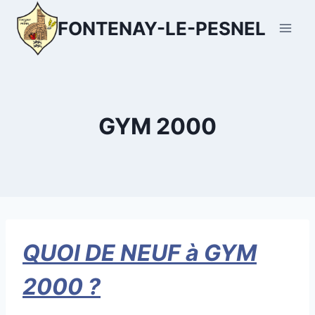
Aller
FONTENAY-LE-PESNEL
au
contenu
GYM 2000
QUOI DE NEUF à GYM
2000 ?