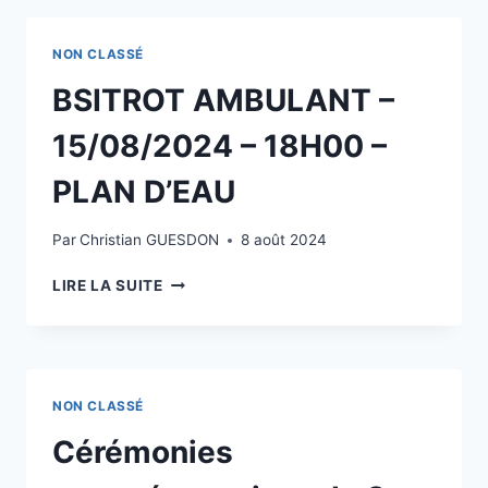
NON CLASSÉ
BSITROT AMBULANT –
15/08/2024 – 18H00 –
PLAN D’EAU
Par
Christian GUESDON
8 août 2024
BSITROT
LIRE LA SUITE
AMBULANT
–
15/08/2024
–
18H00
NON CLASSÉ
–
PLAN
Cérémonies
D’EAU