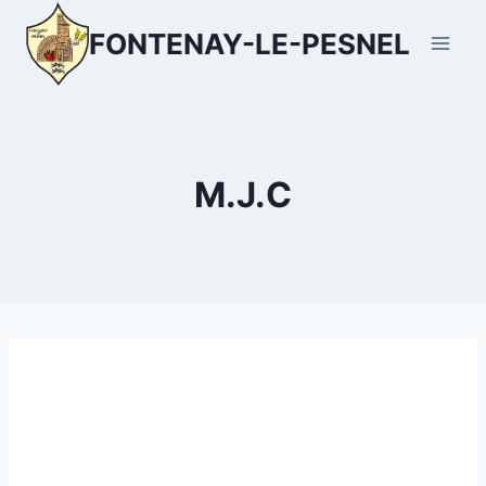
Aller
FONTENAY-LE-PESNEL
au
contenu
M.J.C