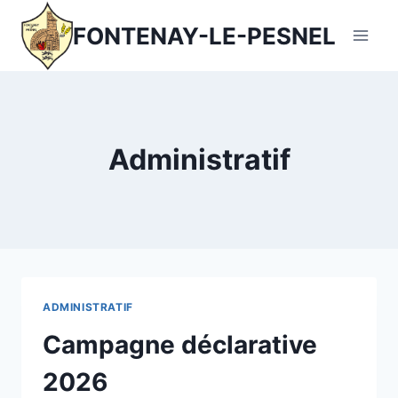
Aller
FONTENAY-LE-PESNEL
au
contenu
Administratif
ADMINISTRATIF
Campagne déclarative
2026