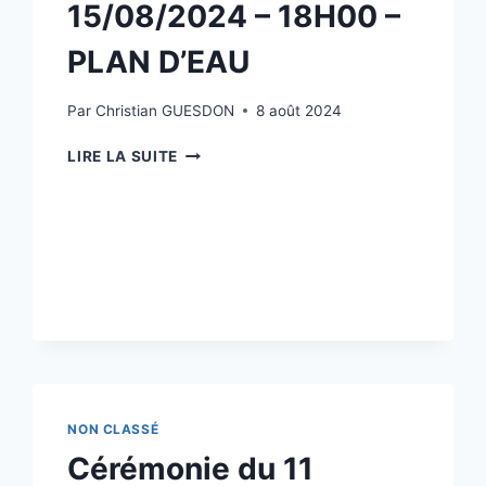
15/08/2024 – 18H00 –
PLAN D’EAU
Par
Christian GUESDON
8 août 2024
BSITROT
LIRE LA SUITE
AMBULANT
–
15/08/2024
–
18H00
–
PLAN
D’EAU
NON CLASSÉ
Cérémonie du 11