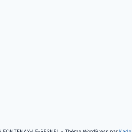
6 FONTENAY-LE-PESNEL - Thème WordPress par
Kade