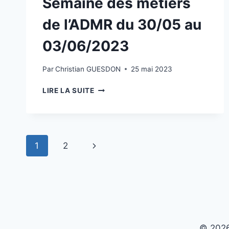
Semaine des métiers
de l’ADMR du 30/05 au
03/06/2023
Par
Christian GUESDON
25 mai 2023
SEMAINE
LIRE LA SUITE
DES
MÉTIERS
DE
L’ADMR
Navigation
DU
Page
1
2
30/05
de
AU
suivante
03/06/2023
page
© 202