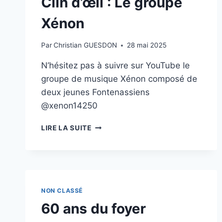
Clin d’œil : Le groupe
Xénon
Par
Christian GUESDON
28 mai 2025
N’hésitez pas à suivre sur YouTube le
groupe de musique Xénon composé de
deux jeunes Fontenassiens
@xenon14250
CLIN
LIRE LA SUITE
D’ŒIL
:
LE
GROUPE
XÉNON
NON CLASSÉ
60 ans du foyer