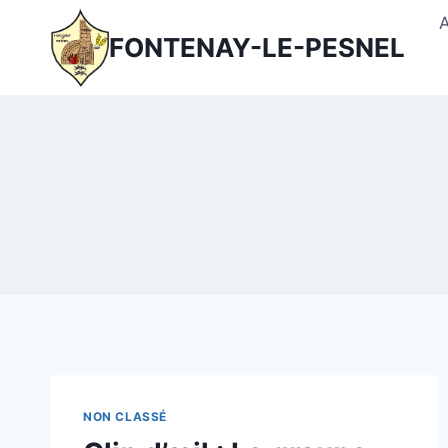
Aller
au
FONTENAY-LE-PESNEL
contenu
NON CLASSÉ