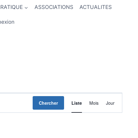
PRATIQUE
ASSOCIATIONS
ACTUALITES
exion
Navigation
Chercher
Liste
Mois
Jour
de
vues
Évènement