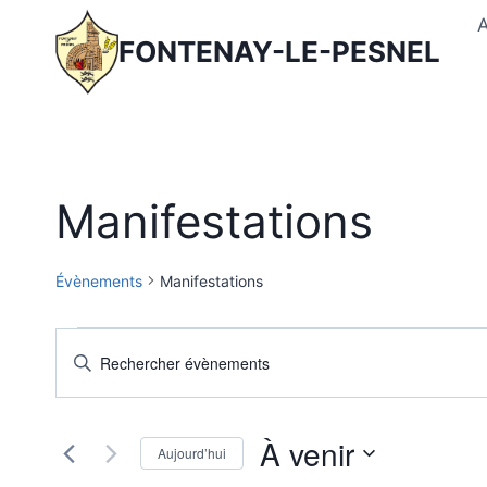
Aller
au
FONTENAY-LE-PESNEL
contenu
Manifestations
Évènements
Manifestations
Évènements
Recherche
Saisir
mot-
et
clé.
navigation
À venir
Rechercher
Aujourd’hui
Évènements