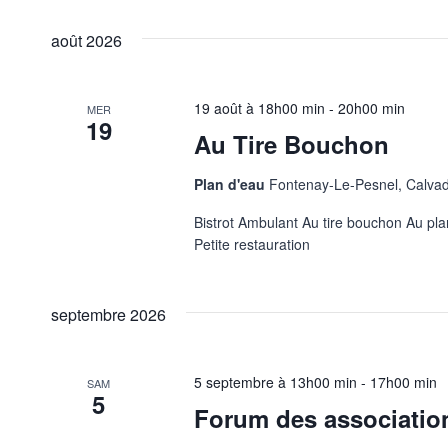
de
Sélectionnez
par
une
vues
août 2026
mot-
date.
clé.
Évènements
19 août à 18h00 min
-
20h00 min
MER
19
Au Tire Bouchon
Plan d'eau
Fontenay-Le-Pesnel, Calva
Bistrot Ambulant Au tire bouchon Au pl
Petite restauration
septembre 2026
5 septembre à 13h00 min
-
17h00 min
SAM
5
Forum des associatio