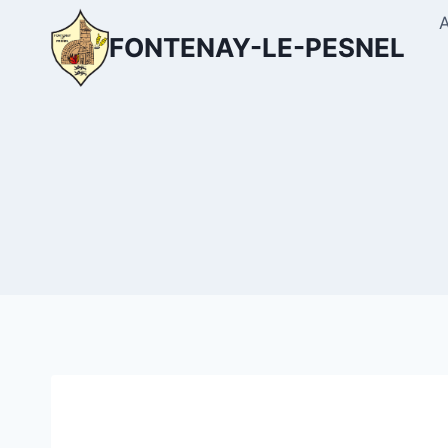
Aller
au
FONTENAY-LE-PESNEL
contenu