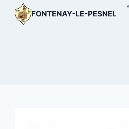
Aller
au
FONTENAY-LE-PESNEL
contenu