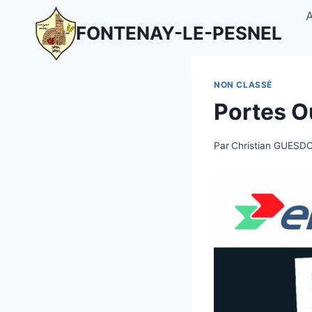
Aller
au
FONTENAY-LE-PESNEL
contenu
NON CLASSÉ
Portes Ou
Par
Christian GUESD