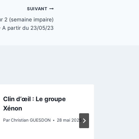
SUIVANT
ur 2 (semaine impaire)
– A partir du 23/05/23
Clin d’œil : Le groupe
Avis co
Xénon
élevag
Par
Christian GUESDON
28 mai 2025
Par
Christ
22 septem