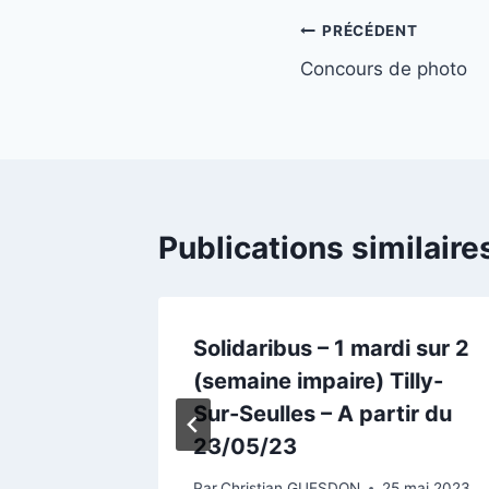
Navigation
PRÉCÉDENT
Concours de photo
de
l’article
Publications similaire
TE DES
Solidaribus – 1 mardi sur 2
QU’A
(semaine impaire) Tilly-
Sur-Seulles – A partir du
23/05/23
Par
Christian GUESDON
25 mai 2023