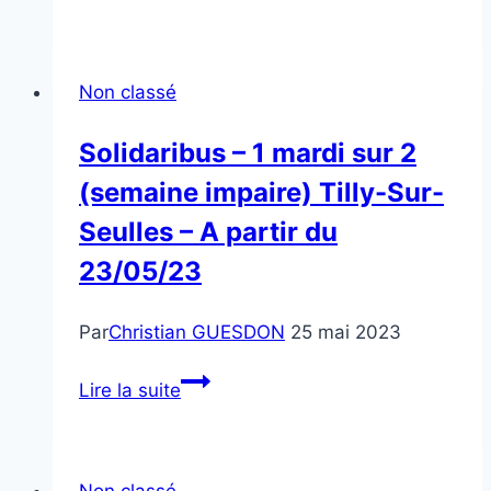
consultation
publique
élevage
Non classé
canin
Solidaribus – 1 mardi sur 2
(semaine impaire) Tilly-Sur-
Seulles – A partir du
23/05/23
Par
Christian GUESDON
25 mai 2023
Solidaribus
Lire la suite
–
1
mardi
Non classé