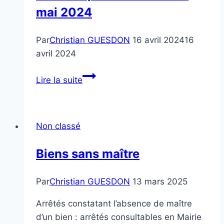
mai 2024
Par
Christian GUESDON
16 avril 2024
16
avril 2024
Journée
Lire la suite
pêche
samedi
04
Non classé
mai
2024
Biens sans maître
Par
Christian GUESDON
13 mars 2025
Arrêtés constatant l’absence de maître
d’un bien : arrêtés consultables en Mairie