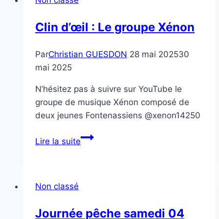
sur
2
Clin d’œil : Le groupe Xénon
(semaine
impaire)
Par
Christian GUESDON
28 mai 2025
30
Tilly-
mai 2025
Sur-
Seulles
N’hésitez pas à suivre sur YouTube le
–
groupe de musique Xénon composé de
A
deux jeunes Fontenassiens @xenon14250
partir
du
Clin
Lire la suite
23/05/23
d’œil
:
Le
Non classé
groupe
Xénon
Journée pêche samedi 04