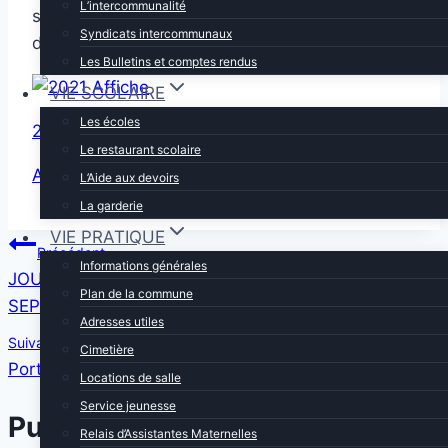
L’intercommunalité
sera présentée au sein d’une exposition lors
Syndicats intercommunaux
d’évènements communaux.
Les Bulletins et comptes rendus
VIE SCOLAIRE
Les écoles
2021_Concours-photo_Reglement
Le restaurant scolaire
Autorisations du concours photo
L’Aide aux devoirs
La garderie
VIE PRATIQUE
Navigation
Précédent
Informations générales
JOURS DE COLLECTE DES SACS JAUNES JUSQU’A
de
Plan de la commune
SEPTEMBRE 2022
Adresses utiles
l’article
Suivant
Cimetière
Portes Ouvertes – Fêtes des voisins – Elis
Locations de salle
Service jeunesse
Publications similaires
Relais d’Assistantes Maternelles