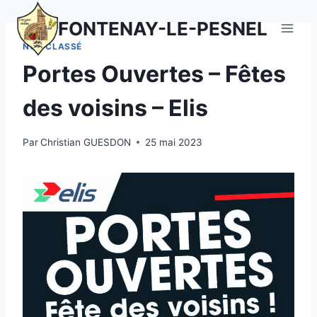
Aller
FONTENAY-LE-PESNEL
au
contenu
NON CLASSÉ
Portes Ouvertes – Fêtes
des voisins – Elis
Par
Christian GUESDON
25 mai 2023